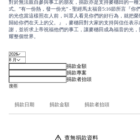
對於無法親自參與事工的朋友，捐款亦是支持麥穗田的一種
式。”有一份熱，發一份光” - 聖經馬太福音5:16節所言『你
的光也當這樣照在人前，叫眾人看見你們的好行為，就把榮
歸給你們在天上的父。』，麥穗田對大家的支持與信任表示
謝，並祈求上帝祝福他們的事工，讓麥穗田成為福音的光，
耀整個世界。
捐款金額
捐款專案
捐款者抬頭
搜尋
捐款日期
捐款金額
捐款者抬頭
查無捐款資料